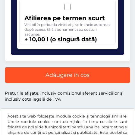
Afilierea pe termen scurt
Valabil în perioada vinietei și se încheie automat
după aceea, fără abonament sau costuri
ascunse.
+ 10,00 l (o singură dată)
Adăugare în coș
Preţurile afişate, inclusiv comisionul aferent serviciilor și
inclusiv cota legală de TVA
Acest site web folosește module cookie și tehnologii similare.
Unele module cookie sunt esențiale, în timp ce altele sunt
folosite de noi și de furnizorii terți pentru analiză, retargeting și
l
RON
afișarea de conținut personalizat și publicitate. Este posibil ca