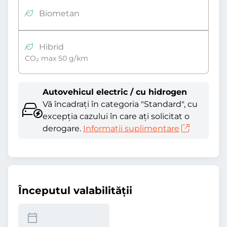
Biometan
Hibrid
CO₂ max 50 g/km
Autovehicul electric / cu hidrogen
Vă încadrați în categoria "Standard", cu
excepția cazului în care ați solicitat o
derogare.
Informații suplimentare
Începutul valabilităţii