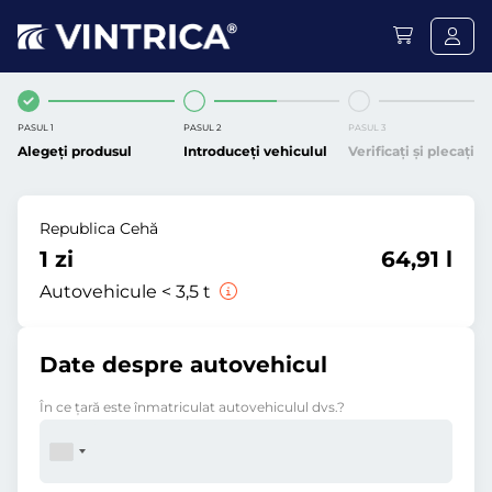
PASUL 1
PASUL 2
PASUL 3
Alegeți produsul
Introduceți vehiculul
Verificați și plecați
Republica Cehă
1 zi
64,91 l
Autovehicule < 3,5 t
Date despre autovehicul
În ce ţară este înmatriculat autovehiculul dvs.?