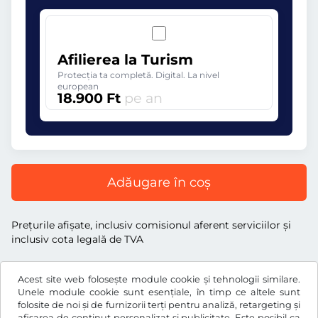
Afilierea la Turism
Protecția ta completă. Digital. La nivel
european
18.900 Ft
pe an
Adăugare în coș
Preţurile afişate, inclusiv comisionul aferent serviciilor și
inclusiv cota legală de TVA
Acest site web folosește module cookie și tehnologii similare.
Unele module cookie sunt esențiale, în timp ce altele sunt
folosite de noi și de furnizorii terți pentru analiză, retargeting și
Ft
HUF
afișarea de conținut personalizat și publicitate. Este posibil ca