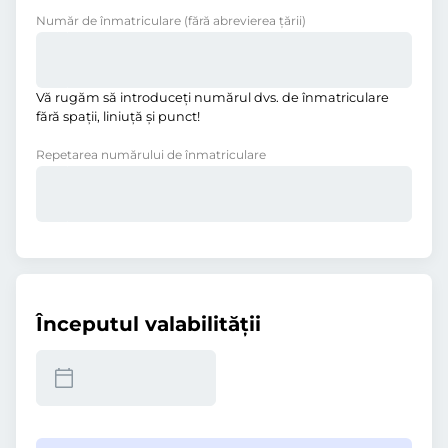
Număr de înmatriculare
(fără abrevierea ţării)
Vă rugăm să introduceţi numărul dvs. de înmatriculare
fără spații, liniuţă și punct!
Repetarea numărului de înmatriculare
Începutul valabilităţii