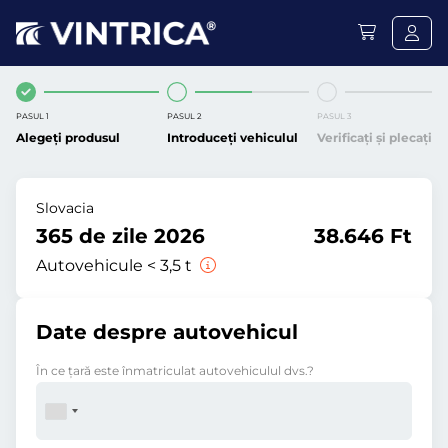
PASUL 1
PASUL 2
PASUL 3
Alegeți produsul
Introduceți vehiculul
Verificați și plecați
Slovacia
365 de zile 2026
38.646 Ft
Autovehicule < 3,5 t
Date despre autovehicul
În ce ţară este înmatriculat autovehiculul dvs.?