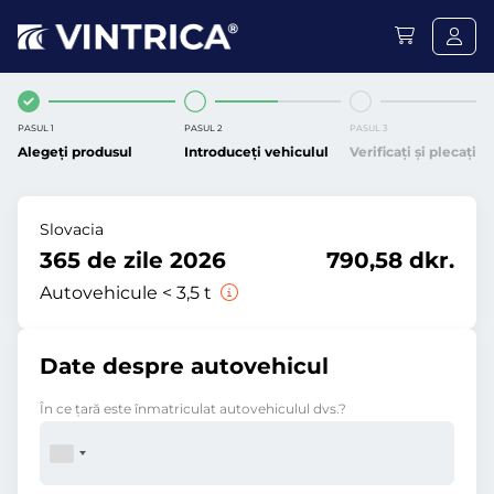
PASUL 1
PASUL 2
PASUL 3
Alegeți produsul
Introduceți vehiculul
Verificați și plecați
Slovacia
365 de zile 2026
790,58 dkr.
Autovehicule < 3,5 t
Date despre autovehicul
În ce ţară este înmatriculat autovehiculul dvs.?