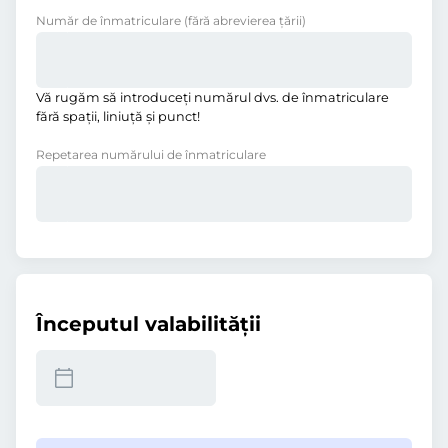
Număr de înmatriculare
(fără abrevierea ţării)
Vă rugăm să introduceţi numărul dvs. de înmatriculare
fără spații, liniuţă și punct!
Repetarea numărului de înmatriculare
Începutul valabilităţii