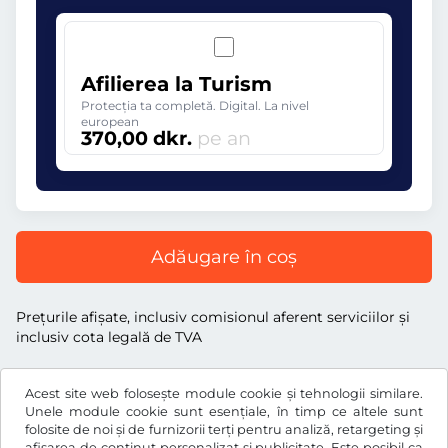
Afilierea la Turism
Protecția ta completă. Digital. La nivel
european
370,00 dkr.
pe an
Adăugare în coș
Preţurile afişate, inclusiv comisionul aferent serviciilor și
inclusiv cota legală de TVA
Acest site web folosește module cookie și tehnologii similare.
Unele module cookie sunt esențiale, în timp ce altele sunt
folosite de noi și de furnizorii terți pentru analiză, retargeting și
dkr.
DKK
afișarea de conținut personalizat și publicitate. Este posibil ca