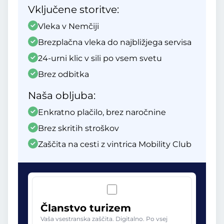
Vključene storitve:
Vleka v Nemčiji
Brezplačna vleka do najbližjega servisa
24-urni klic v sili po vsem svetu
Brez odbitka
Naša obljuba:
Enkratno plačilo, brez naročnine
Brez skritih stroškov
Zaščita na cesti z vintrica Mobility Club
Članstvo turizem
Vaša vsestranska zaščita. Digitalno. Po vsej