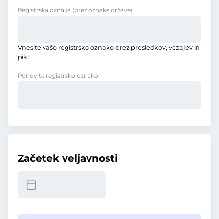
Registrska oznaka
(brez oznake države)
Vnesite vašo registrsko oznako brez presledkov, vezajev in
pik!
Ponovite registrsko oznako
Začetek veljavnosti