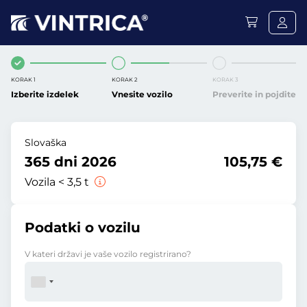
KORAK 1
KORAK 2
KORAK 3
Izberite izdelek
Vnesite vozilo
Preverite in pojdite
Slovaška
365 dni 2026
105,75 €
Vozila < 3,5 t
Podatki o vozilu
V kateri državi je vaše vozilo registrirano?