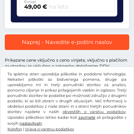
Evropi
49,00 €
na leto
Naprej - Navedite e-poštni naslov
Prikazane cene vključno s ceno vinjete, vključno s plačilom
za storitev in vključno z zakonsko določenim DDV.
Ta spletna stran uporablja piškotke in podobne tehnologije.
Nekateri piškotki so bistvenega pomena, druge pa
uporabljamo mi in tretji ponudniki storitev za analizo,
ponovno ciljanje in prikaz prilagojenih vsebin in oglasov. Tretji
ponudniki storitev te podatke po možnosti združijo z drugimi
€
EUR
podatki, ki so bili zbrani v drugih situacijah. Več informacij o
obdelavi podatkov z naše strani in s strani tretjih ponudnikov
storitev najdete v naših
obvestilih o varstvu podatkov
.
Facebook
Instagram
Uporabo piškotkov lahko kadar koli
zavrnete
ali prilagodite v
svojih
nastavitvah
.
Splošni pogoji poslovanja/preklicna pravica
Kolofon
|
Izjava o varstvu podatkov