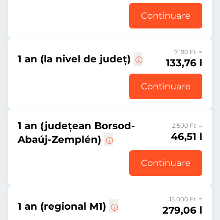
Continuare
7.190 Ft =
1 an (la nivel de județ)
133,76 l
Continuare
1 an (județean Borsod-
2.500 Ft =
46,51 l
Abaúj-Zemplén)
Continuare
15.000 Ft =
1 an (regional M1)
279,06 l