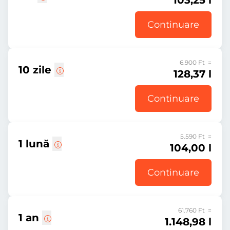
103,25 l
Continuare
6.900 Ft =
10 zile
128,37 l
Continuare
5.590 Ft =
1 lună
104,00 l
Continuare
61.760 Ft =
1 an
1.148,98 l