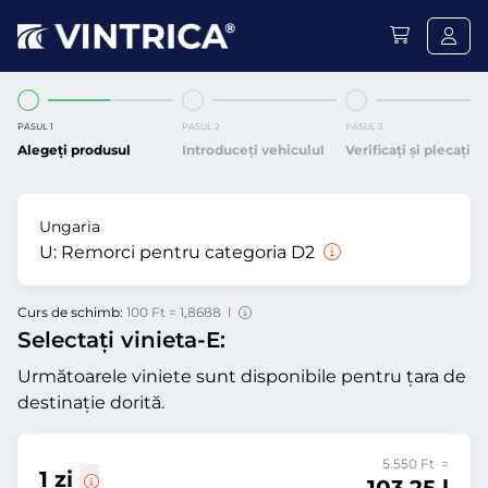
PASUL 1
PASUL 2
PASUL 3
Alegeți produsul
Introduceți vehiculul
Verificați și plecați
Ungaria
U:
Remorci pentru categoria D2
Curs de schimb:
100 Ft = 1,8688 l
Selectați vinieta-E:
Următoarele viniete sunt disponibile pentru țara de
destinație dorită.
5.550 Ft =
1 zi