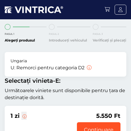
PASUL 1
PASUL 2
PASUL 3
Alegeți produsul
Introduceți vehiculul
Verificați și plecați
Ungaria
U:
Remorci pentru categoria D2
Selectați vinieta-E:
Următoarele viniete sunt disponibile pentru țara de
destinație dorită.
1 zi
5.550 Ft
Continuare