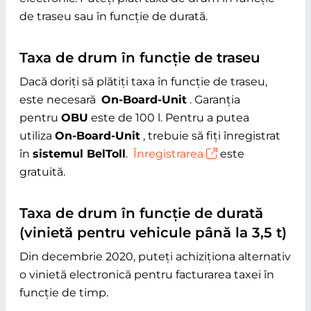
de traseu sau în funcție de durată.
Taxa de drum în funcție de traseu
Dacă doriți să plătiți taxa în funcție de traseu,
este necesară
On-Board-Unit
. Garanția
pentru
OBU
este de 100 l. Pentru a putea
utiliza
On-Board-Unit
, trebuie să fiți înregistrat
în
sistemul BelToll
.
Înregistrarea
este
gratuită.
Taxa de drum în funcție de durată
(vinietă pentru vehicule până la 3,5 t)
Din decembrie 2020, puteți achiziționa alternativ
o vinietă electronică pentru facturarea taxei în
funcție de timp.