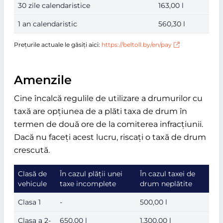
30 zile calendaristice
163,00 l
1 an calendaristic
560,30 l
Prețurile actuale le găsiți aici:
https://beltoll.by/en/pay
Amenzile
Cine încalcă regulile de utilizare a drumurilor cu
taxă are opțiunea de a plăti taxa de drum în
termen de două ore de la comiterea infracțiunii.
Dacă nu faceți acest lucru, riscați o taxă de drum
crescută.
Clasă de
În cazul plății unei
În cazul taxei de
vehicule
taxe incomplete
drum neplătite
Clasa 1
-
500,00 l
Clasa a 2-
650,00 l
1.300,00 l