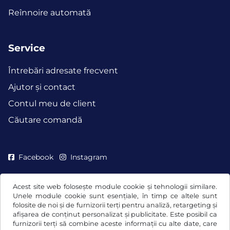
Reînnoire automată
Service
Întrebări adresate frecvent
Ajutor și contact
Contul meu de client
Căutare comandă
Facebook
Instagram
Acest site web folosește module cookie și tehnologii similare.
Unele module cookie sunt esențiale, în timp ce altele sunt
folosite de noi și de furnizorii terți pentru analiză, retargeting și
afișarea de conținut personalizat și publicitate. Este posibil ca
furnizorii terți să combine aceste informații cu alte date, care