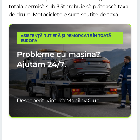
totală permisă sub 3,5t trebuie să plătească taxa
de drum. Motocicletele sunt scutite de taxă.
ASISTENȚĂ RUTIERĂ ȘI REMORCARE ÎN TOATĂ
EUROPA
Probleme cu mașina?
Ajutăm
24/7.
Descoperiți vintrica Mobility Club