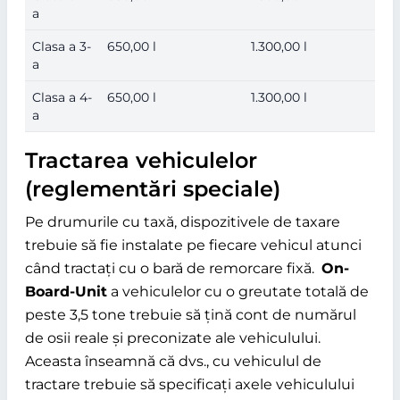
a
Clasa a 3-
650,00 l
1.300,00 l
a
Clasa a 4-
650,00 l
1.300,00 l
a
Tractarea vehiculelor
(reglementări speciale)
Pe drumurile cu taxă, dispozitivele de taxare
trebuie să fie instalate pe fiecare vehicul atunci
când tractați cu o bară de remorcare fixă.
On-
Board-Unit
a vehiculelor cu o greutate totală de
peste 3,5 tone trebuie să țină cont de numărul
de osii reale și preconizate ale vehiculului.
Aceasta înseamnă că dvs., cu vehiculul de
tractare trebuie să specificați axele vehiculului