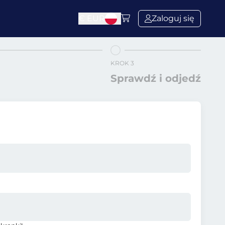
€
EUR
Zaloguj się
KROK 3
Sprawdź i odjedź