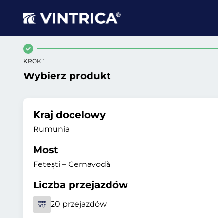
KROK 1
Wybierz produkt
Kraj docelowy
Rumunia
Most
Fetești – Cernavodă
Liczba przejazdów
20 przejazdów