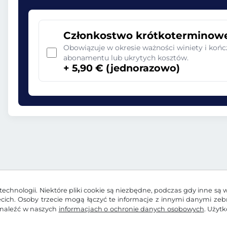
Członkostwo krótkoterminow
Obowiązuje w okresie ważności winiety i końc
abonamentu lub ukrytych kosztów.
+ 5,90 € (jednorazowo)
echnologii. Niektóre pliki cookie są niezbędne, podczas gdy inne są 
zecich. Osoby trzecie mogą łączyć te informacje z innymi danymi ze
znaleźć w naszych
informacjach o ochronie danych osobowych
. Użyt