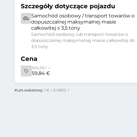
Szczegóły dotyczące pojazdu
Samochód osobowy / transport towarów o
dopuszczalnej maksymalnej masie
całkowitej ≤ 3,5 tony
Samochód osobowy lub transport towarów o
dopuszczalnej maksymalnej masie całkowitej do
3,5 tony
Cena
304,00 l =
59,84 €
Kurs walutowy:
1 € = 5,0802 l