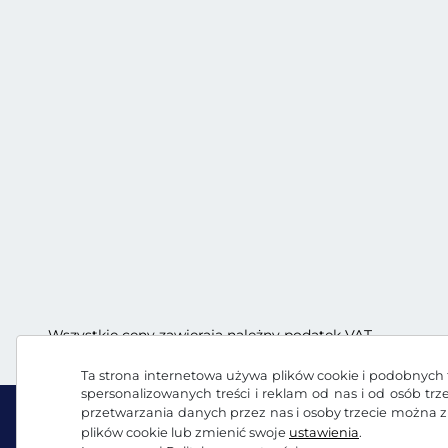
Wszystkie ceny zawierają należny podatek VAT.
Ta strona internetowa używa plików cookie i podobnych t
spersonalizowanych treści i reklam od nas i od osób tr
przetwarzania danych przez nas i osoby trzecie można 
plików cookie lub zmienić swoje
ustawienia
.