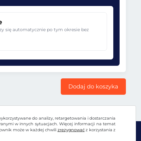
e
zy się automatycznie po tym okresie bez
Dodaj do koszyka
wykorzystywane do analizy, retargetowania i dostarczania
branymi w innych sytuacjach. Więcej informacji na temat
kownik może w każdej chwili
zrezygnować
z korzystania z