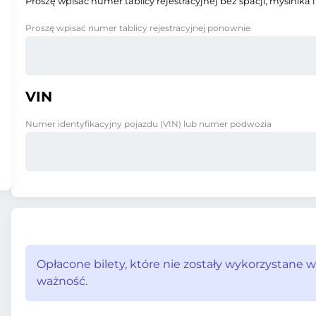
Proszę wpisać numer tablicy rejestracyjnej bez spacji, myślnika i
Proszę wpisać numer tablicy rejestracyjnej ponownie
VIN
Numer identyfikacyjny pojazdu (VIN) lub numer podwozia
Opłacone bilety, które nie zostały wykorzystane w
ważność.