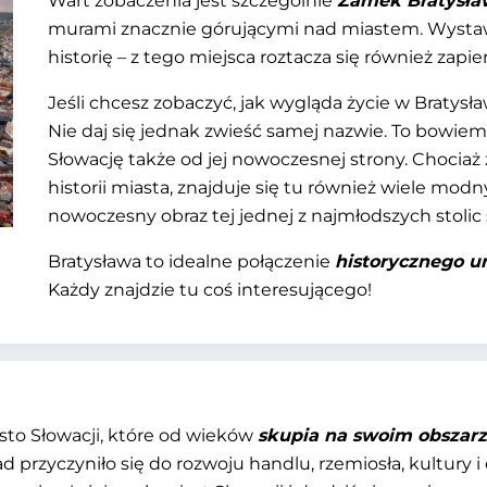
Wart zobaczenia jest szczególnie
Zamek Bratysła
murami znacznie górującymi nad miastem. Wystaw
historię – z tego miejsca roztacza się również zap
Jeśli chcesz zobaczyć, jak wygląda życie w Bratysł
Nie daj się jednak zwieść samej nazwie. To bowiem
Słowację także od jej nowoczesnej strony. Choci
historii miasta, znajduje się tu również wiele modn
nowoczesny obraz tej jednej z najmłodszych stolic 
Bratysława to idealne połączenie
historycznego u
Każdy znajdzie tu coś interesującego!
sto Słowacji, które od wieków
skupia na swoim obszarz
przyczyniło się do rozwoju handlu, rzemiosła, kultury i 