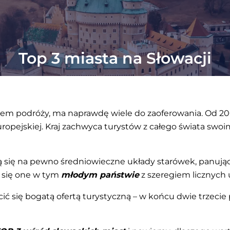
Top 3 miasta na Słowacji
lem podróży, ma naprawdę wiele do zaoferowania. Od 20
uropejskiej. Kraj zachwyca turystów z całego świata swoi
ją się na pewno średniowieczne układy starówek, panuj
ą się one w tym
młodym państwie
z szeregiem licznych 
ić się bogatą ofertą turystyczną – w końcu dwie trzecie