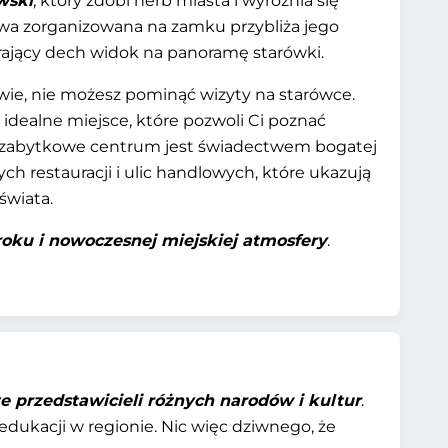
wski
, który zdobi herb miasta i wyróżnia się
a zorganizowana na zamku przybliża jego
ierający dech widok na panoramę starówki.
awie, nie możesz pominąć wizyty na starówce.
 idealne miejsce, które pozwoli Ci poznać
aż zabytkowe centrum jest świadectwem bogatej
ych restauracji i ulic handlowych, które ukazują
świata.
roku i nowoczesnej miejskiej atmosfery
.
e przedstawicieli różnych narodów i kultur
.
edukacji w regionie. Nic więc dziwnego, że