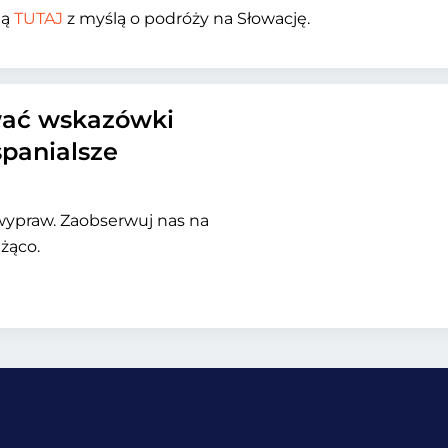
ną
TUTAJ
z myślą o podróży na Słowację.
wać wskazówki
spanialsze
wypraw. Zaobserwuj nas na
żąco.