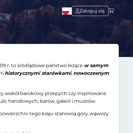
Zaloguj się
09 r. to śródlądowe państwo leżące
w samym
mi
historycznymi starówkami
,
nowoczesnym
ący wokół barokowy przepych czy inspirowane
ulic handlowych, barów, galerii i muzeów.
 powierzchni tego kraju stanowią góry, wąwozy