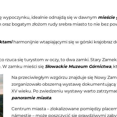
rmę wypoczynku, idealnie odnajdą się w dawnym
mieście
ch oraz bogatym złożom rudy srebra miasto to nie bez p
ktami
harmonijnie wtapiającymi się w górski krajobraz d
 co rzuca się turystom w oczy, to dwa zamki. Stary Zam
e. W zamku mieści się
Słowackie Muzeum Górnictwa
, 
Na przeciwległym wzgórzu znajduje się Nowy Za
zorganizowało obszerną wystawę dokumentującą wa
XV wieku. Po zwiedzeniu wystawy warto zatrzymać 
panoramie miasta
.
Centrum miasta – zlokalizowane pomiędzy placem
námestie – może poszczycić się prawdziwymi zabytk