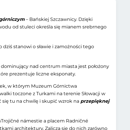
 górniczym
– Bańskiej Szczawnicy. Dzięki
owodu od stuleci określa się mianem srebrnego
o dziś stanowi o sławie i zamożności tego
ek dominujący nad centrum miasta jest położony
które prezentuje liczne eksponaty.
mek, w którym Muzeum Górnictwa
lki toczone z Turkami na terenie Słowacji w
się tu na chwilę i skupić wzrok na
przepięknej
Trojičné námestie a placem Radničné
ami architektury. Zalicza się do nich zarówno