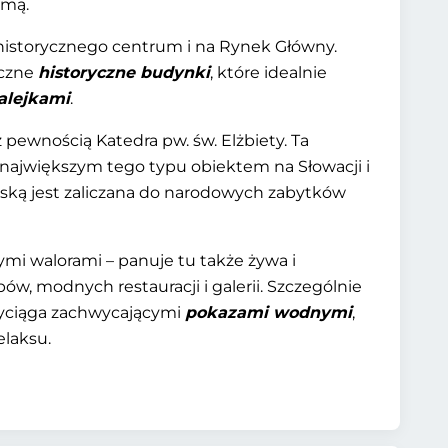
omą.
 historycznego centrum i na Rynek Główny.
iczne
historyczne budynki
, które idealnie
alejkami
.
pewnością Katedra pw. św. Elżbiety. Ta
największym tego typu obiektem na Słowacji i
ejską jest zaliczana do narodowych zabytków
ymi walorami – panuje tu także żywa i
w, modnych restauracji i galerii. Szczególnie
zyciąga zachwycającymi
pokazami wodnymi
,
elaksu.