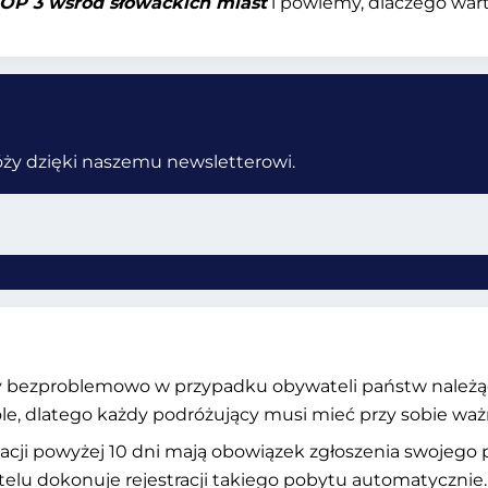
OP 3 wśród słowackich miast
i powiemy, dlaczego warto
róży dzięki naszemu newsletterowi.
ły bezproblemowo w przypadku obywateli państw należąc
role, dlatego każdy podróżujący musi mieć przy sobie w
cji powyżej 10 dni mają obowiązek zgłoszenia swojego 
elu dokonuje rejestracji takiego pobytu automatycznie.