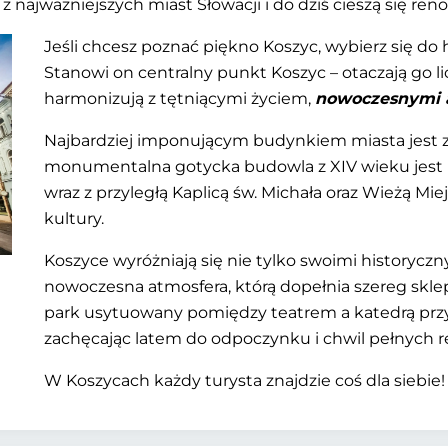
z najważniejszych miast Słowacji i do dziś cieszą się ren
Jeśli chcesz poznać piękno Koszyc, wybierz się do
Stanowi on centralny punkt Koszyc – otaczają go l
harmonizują z tętniącymi życiem,
nowoczesnymi 
Najbardziej imponującym budynkiem miasta jest z 
monumentalna gotycka budowla z XIV wieku jest 
wraz z przyległą Kaplicą św. Michała oraz Wieżą Mi
kultury.
Koszyce wyróżniają się nie tylko swoimi historyczn
nowoczesna atmosfera, którą dopełnia szereg sklepó
park usytuowany pomiędzy teatrem a katedrą pr
zachęcając latem do odpoczynku i chwil pełnych r
W Koszycach każdy turysta znajdzie coś dla siebie!