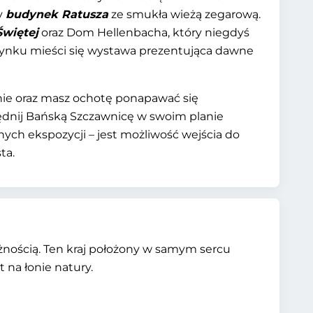
ny
budynek Ratusza
ze smukła wieżą zegarową.
Świętej
oraz Dom Hellenbacha, który niegdyś
udynku mieści się wystawa prezentująca dawne
ionie oraz masz ochotę ponapawać się
ędnij Bańską Szczawnicę w swoim planie
znych ekspozycji – jest możliwość wejścia do
ta.
rożnością. Ten kraj położony w samym sercu
na łonie natury.