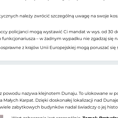
stycznych należy zwrócić szczególną uwagę na swoje kos
y policjanci mogą wystawić Ci mandat w wys. od 30 do
 funkcjonariusza – w żadnym wypadku nie zgadzaj się n
łnosprawne z krajów Unii Europejskiej mogą poruszać się
e bez powodu nazywa klejnotem Dunaju. To ulokowane w p
a Małych Karpat. Dzięki doskonałej lokalizacji nad Duna
e wiele zabytkowych budynków nadal świadczy o jej his