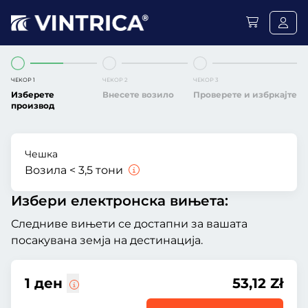
ЧЕКОР 1
ЧЕКОР 2
ЧЕКОР 3
Изберете
Внесете возило
Проверете и избркајте
производ
Чешка
Возила < 3,5 тони
Избери електронска вињета:
Следниве вињети се достапни за вашата
посакувана земја на дестинација.
1 ден
53,12 Zł