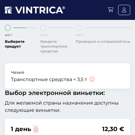
ШАГ 1
ШАГ 2
ШАГ 3
Выберите
Введите
Проверьте и отправляйтесь
продукт
транспортное
средство
Чехия
Транспортные средства < 3,5 т
Выбор электронной виньетки:
Для желаемой страны назначения доступны
следующие виньетки.
1 день
12,30 €