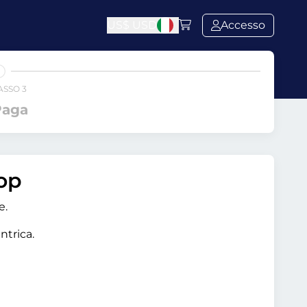
US$
USD
Accesso
ASSO 3
Paga
hop
e.
ntrica.