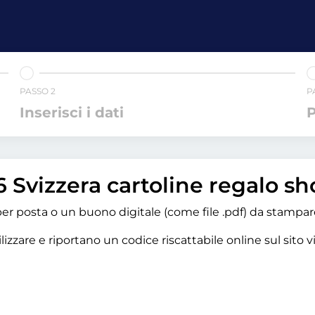
PASSO 2
P
Inserisci i dati
6 Svizzera cartoline regalo s
 per posta o un buono digitale (come file .pdf) da stampar
izzare e riportano un codice riscattabile online sul sito vi