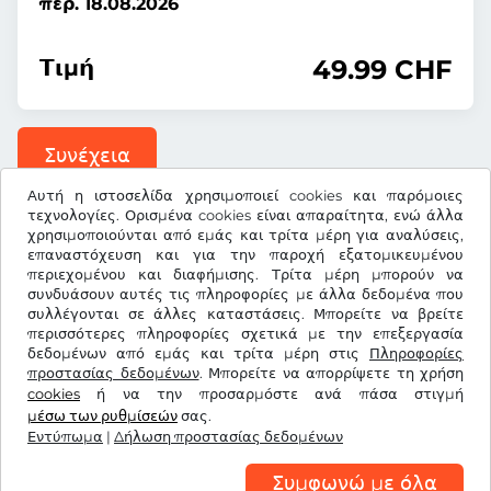
περ. 18.08.2026
49.99
CHF
Τιμή
Συνέχεια
Αυτή η ιστοσελίδα χρησιμοποιεί cookies και παρόμοιες
τεχνολογίες. Ορισμένα cookies είναι απαραίτητα, ενώ άλλα
χρησιμοποιούνται από εμάς και τρίτα μέρη για αναλύσεις,
επαναστόχευση και για την παροχή εξατομικευμένου
περιεχομένου και διαφήμισης. Τρίτα μέρη μπορούν να
€
EUR
συνδυάσουν αυτές τις πληροφορίες με άλλα δεδομένα που
συλλέγονται σε άλλες καταστάσεις. Μπορείτε να βρείτε
περισσότερες πληροφορίες σχετικά με την επεξεργασία
Facebook
Instagram
δεδομένων από εμάς και τρίτα μέρη στις
Πληροφορίες
προστασίας δεδομένων
. Μπορείτε να απορρίψετε τη χρήση
cookies
ή να την προσαρμόστε ανά πάσα στιγμή
Όροι & προϋποθέσεις / Δικαίωμα Υπαναχώρησης
μέσω των ρυθμίσεών
σας.
Δήλωση προστασίας δεδομένων
Ρυθμίσεις cookies
Εντύπωμα
|
Δήλωση προστασίας δεδομένων
Εντύπωμα
Συμφωνώ με όλα