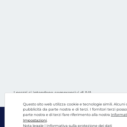
I prezzi si intendono comprensivi di IVA
Questo sito web utilizza cookie e tecnologie simili. Alcuni c
pubblicità da parte nostra e di terzi. I fornitori terzi po
parte nostra e di terzi fare riferimento alla nostra
Informati
Impostazioni
.
Nota legale
|
Informativa sulla protezione dei dati