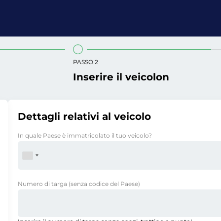
PASSO 2
Inserire il veicolon
Dettagli relativi al veicolo
In quale Paese è immatricolato il tuo veicolo?
Numero di targa
(senza codice del Paese)