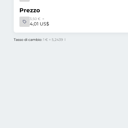
Prezzo
3,50 € =
4,01 US$
Tasso di cambio:
1 € = 5,2439 l