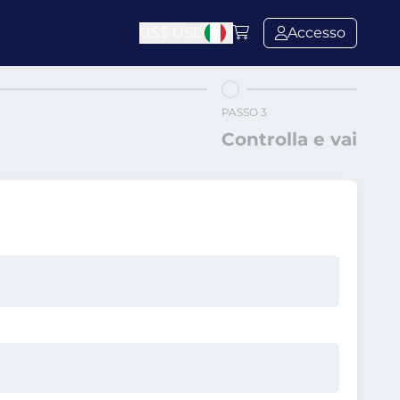
US$
USD
Accesso
PASSO 3
Controlla e vai