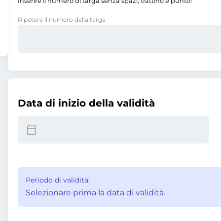
Inserire il numero di targa senza spazi, trattino e punto!
Ripetere il numero della targa
Data di inizio della validità
Periodo di validità:
Selezionare prima la data di validità.