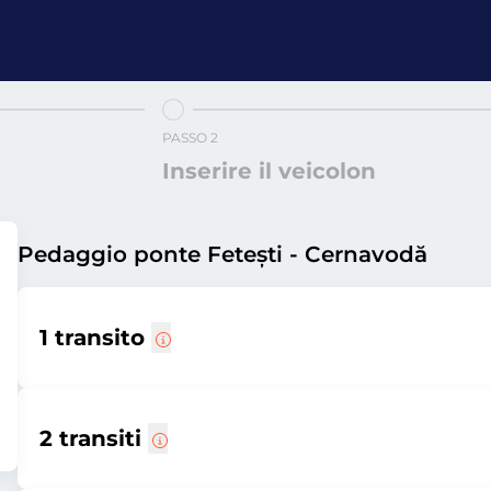
PASSO 2
Inserire il veicolon
Pedaggio ponte Fetești - Cernavodă
1 transito
2 transiti