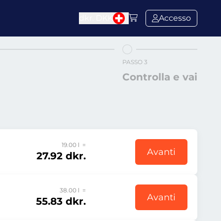
dkr.
DKK
Accesso
PASSO 3
Controlla e vai
19.00 l =
Avanti
27.92 dkr.
38.00 l =
Avanti
55.83 dkr.