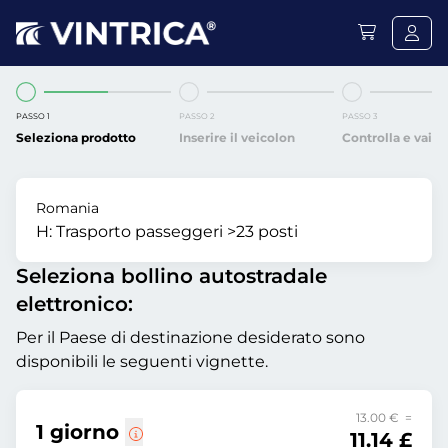
PASSO 1
PASSO 2
PASSO 3
Seleziona prodotto
Inserire il veicolon
Controlla e vai
Romania
H:
Trasporto passeggeri >23 posti
Seleziona bollino autostradale
elettronico:
Per il Paese di destinazione desiderato sono
disponibili le seguenti vignette.
13.00 € =
1 giorno
11.14 £