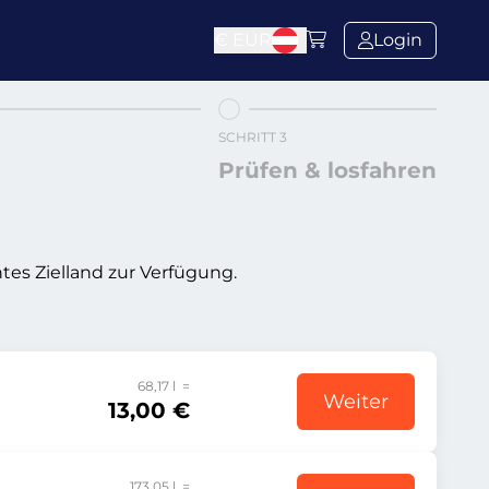
€
EUR
Login
SCHRITT 3
Prüfen & losfahren
tes Zielland zur Verfügung.
68,17 l =
Weiter
13,00 €
173,05 l =