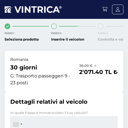
PASSO 1
PASSO 2
PASSO 3
Seleziona prodotto
Inserire il veicolon
Controlla e vai
Romania
38.00 € =
30 giorni
2'071.40 TL ₺
G:
Trasporto passeggeri 9 -
23 posti
Dettagli relativi al veicolo
In quale Paese è immatricolato il tuo veicolo?