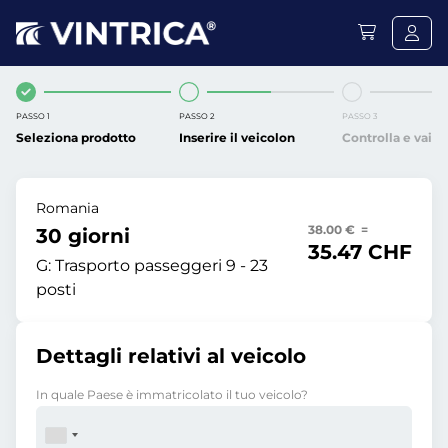
PASSO 1
PASSO 2
PASSO 3
Seleziona prodotto
Inserire il veicolon
Controlla e vai
Romania
38.00 € =
30 giorni
35.47 CHF
G:
Trasporto passeggeri 9 - 23
posti
Dettagli relativi al veicolo
In quale Paese è immatricolato il tuo veicolo?