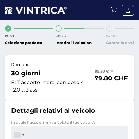
PASSO 1
PASSO 2
PASSO 3
Seleziona prodotto
Inserire il veicolon
Controlla e vai
Romania
85.50 € =
30 giorni
79.80 CHF
E:
Trasporto merci con peso ≤
12,0 t, 3 assi
Dettagli relativi al veicolo
In quale Paese è immatricolato il tuo veicolo?