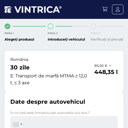
PASUL 1
PASUL 2
PASUL 3
Alegeți produsul
Introduceți vehiculul
Verificați și plecați
România
85,50 € =
30 zile
448,35 l
E:
Transport de marfă MTMA ≥ 12,0
t, ≤ 3 axe
Date despre autovehicul
În ce ţară este înmatriculat autovehiculul dvs.?