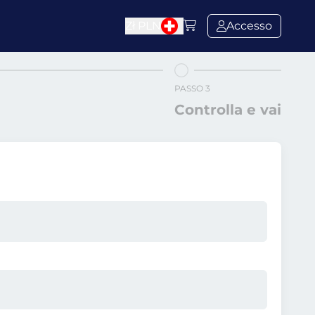
Zł
PLN
Accesso
PASSO 3
Controlla e vai