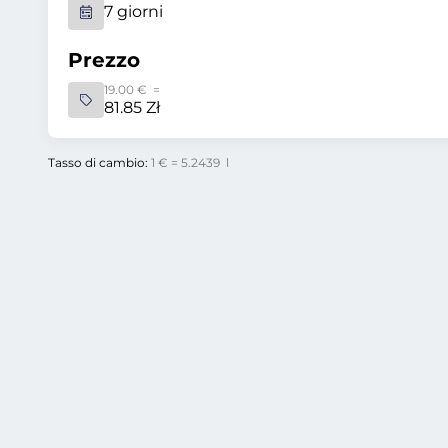
7 giorni
Prezzo
19.00 € =
81.85 Zł
Tasso di cambio:
1 € = 5.2439 l