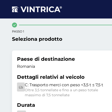
PASSO 1
Seleziona prodotto
Paese di destinazione
Romania
Dettagli relativi al veicolo
C:
Trasporto merci con peso <3,5 t ≤ 7,5 t
Oltre 3,5 tonnellate e fino a un peso totale
massimo di 7,5 tonnellate
Durata