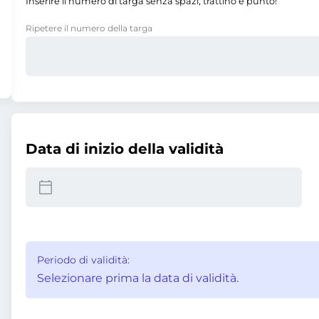
Inserire il numero di targa senza spazi, trattino e punto!
Ripetere il numero della targa
Data di inizio della validità
Periodo di validità:
Selezionare prima la data di validità.