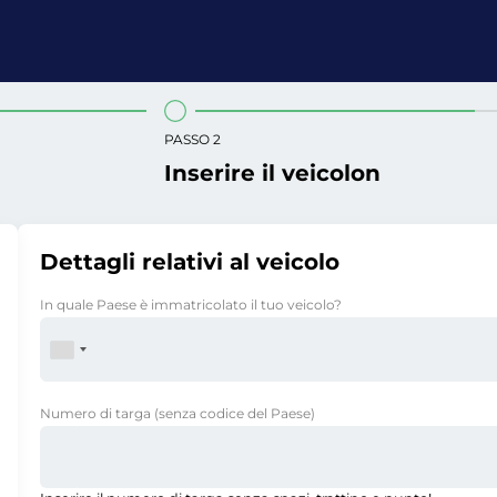
PASSO 2
Inserire il veicolon
Dettagli relativi al veicolo
In quale Paese è immatricolato il tuo veicolo?
Numero di targa
(senza codice del Paese)