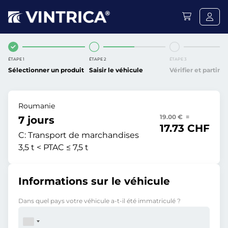
ÉTAPE 1
ÉTAPE 2
ÉTAPE 3
Sélectionner un produit
Saisir le véhicule
Vérifier et partir
Roumanie
19.00 € =
7 jours
17.73 CHF
C:
Transport de marchandises
3,5 t < PTAC ≤ 7,5 t
Informations sur le véhicule
Dans quel pays votre véhicule a-t-il été immatriculé ?