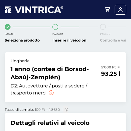
PASSO 1
PASSO 2
PASSO 3
Seleziona prodotto
Inserire il veicolon
Controlla e vai
Ungheria
5'000 Ft =
1 anno (contea di Borsod-
93.25 l
Abaúj-Zemplén)
D2:
Autovetture / posti a sedere /
trasporto merci
Tasso di cambio:
100 Ft = 1.8650 l
Dettagli relativi al veicolo