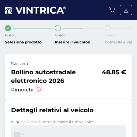
PASSO 1
PASSO 2
PASSO 3
Seleziona prodotto
Inserire il veicolon
Controlla e vai
Svizzera
Bollino autostradale
48.85 €
elettronico 2026
Rimorchi
Dettagli relativi al veicolo
In quale Paese è immatricolato il tuo veicolo?