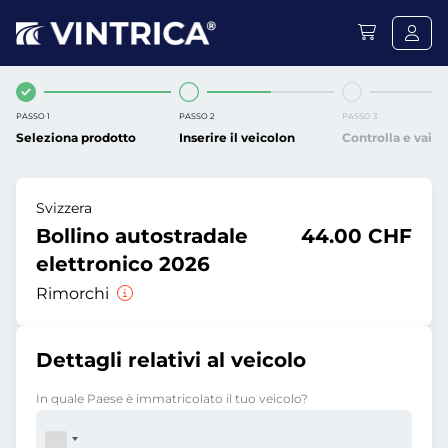
PASSO 1
PASSO 2
PASSO 3
Seleziona prodotto
Inserire il veicolon
Controlla e vai
Svizzera
Bollino autostradale
44.00 CHF
elettronico 2026
Rimorchi
Dettagli relativi al veicolo
In quale Paese è immatricolato il tuo veicolo?