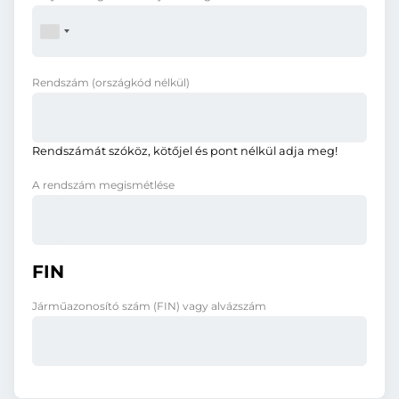
Rendszám
(országkód nélkül)
Rendszámát szóköz, kötőjel és pont nélkül adja meg!
A rendszám megismétlése
FIN
Járműazonosító szám (FIN) vagy alvázszám