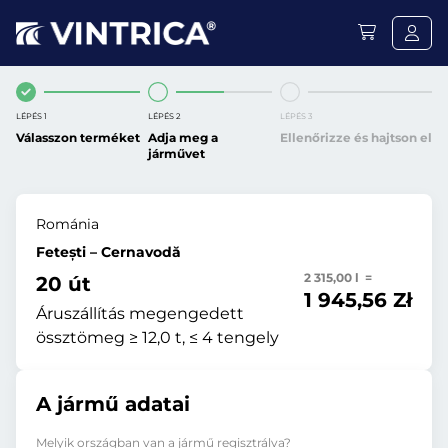
LÉPÉS 1
LÉPÉS 2
LÉPÉS 3
Válasszon terméket
Adja meg a
Ellenőrizze és hajtson el
járművet
Románia
Fetești – Cernavodă
2 315,00 l =
20 út
1 945,56 Zł
Áruszállítás megengedett
össztömeg ≥ 12,0 t, ≤ 4 tengely
A jármű adatai
Melyik országban van a jármű regisztrálva?