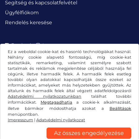
Segítség és kapcsolatfelvétel
Ügyfélfiókom
Rendelés keresése
Facebook
Instagram
Ez a weboldal cookie-kat és hasonló technológiákat használ.
Néhány cookie alapvető fontosságú, míg cookie-kat
statisztikák, remarketing, valamint személyre szabott
tartalmak és reklámok megjelenítése céljából használja fel
cégünk, illetve harmadik felek. A harmadik felek esetleg
további olyan adatokkal kapcsolhatják össze ezeket az
információkat, amelyeket más helyzetekben gyűjtöttek. Az
általunk és harmadik felek által végzett adatfeldolgozásról
Adatvédelmi nyilatkozatunkban
találhat további
információkat.
Megtagadhatja
a cookie-k alkalmazását,
illetve bármikor módosíthatja azokat a
Beállítások
Általános szerződési feltételek/elállási jog
menüpontban.
Impresszum
|
Adatvédelmi nyilatkozat
Adatvédelmi nyilatkozat
Cookie-beállítások
Impresszum
Az összes engedélyezése