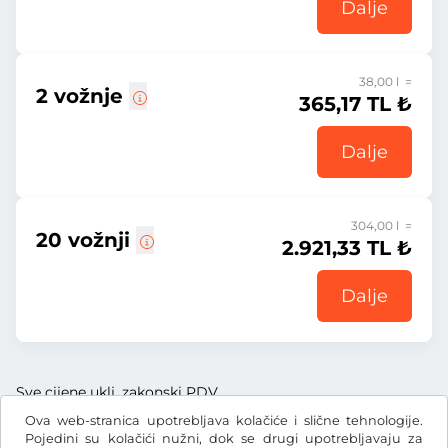
Dalje
38,00 l =
2 vožnje
365,17 TL ₺
Dalje
304,00 l =
20 vožnji
2.921,33 TL ₺
Dalje
Sve cijene uklj. zakonski PDV
Ova web-stranica upotrebljava kolačiće i slične tehnologije.
Pojedini su kolačići nužni, dok se drugi upotrebljavaju za