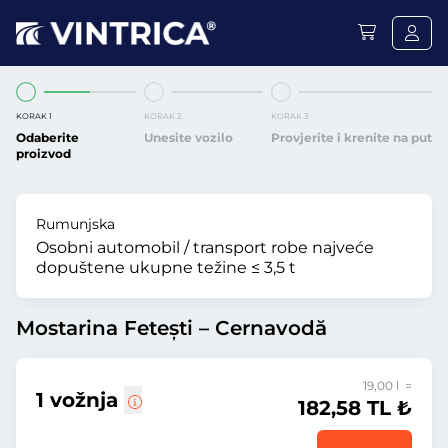
KORAK 1
KORAK 2
KORAK 3
Odaberite
Unesite vozilo
Provjerite i krenite na put
proizvod
Rumunjska
Osobni automobil / transport robe najveće
dopuštene ukupne težine ≤ 3,5 t
Mostarina Fetești – Cernavodă
19,00 l =
1 vožnja
182,58 TL ₺