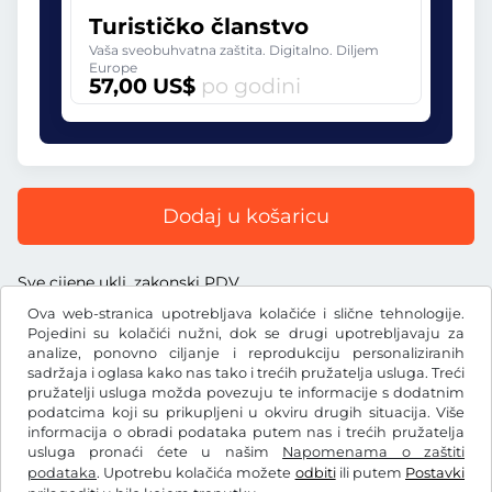
Turističko članstvo
Vaša sveobuhvatna zaštita. Digitalno. Diljem
Europe
57,00 US$
po godini
Dodaj u košaricu
Sve cijene uklj. zakonski PDV
Ova web-stranica upotrebljava kolačiće i slične tehnologije.
Pojedini su kolačići nužni, dok se drugi upotrebljavaju za
analize, ponovno ciljanje i reprodukciju personaliziranih
sadržaja i oglasa kako nas tako i trećih pružatelja usluga. Treći
US$
pružatelji usluga možda povezuju te informacije s dodatnim
USD
podatcima koji su prikupljeni u okviru drugih situacija. Više
informacija o obradi podataka putem nas i trećih pružatelja
usluga pronaći ćete u našim
Napomenama o zaštiti
Facebook
Instagram
podataka
. Upotrebu kolačića možete
odbiti
ili putem
Postavki