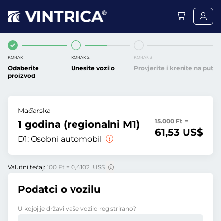
KORAK 1
KORAK 2
KORAK 3
Odaberite
Unesite vozilo
Provjerite i krenite na put
proizvod
Mađarska
15.000 Ft =
1 godina (regionalni M1)
61,53 US$
D1:
Osobni automobil
Valutni tečaj:
100 Ft = 0,4102 US$
Podatci o vozilu
U kojoj je državi vaše vozilo registrirano?