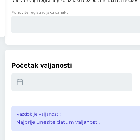
Unesite svoju registracijsku oznaku bez praznina, crtica i točke!
Ponovite registracijsku oznaku
Početak valjanosti
Razdoblje valjanosti:
Najprije unesite datum valjanosti.