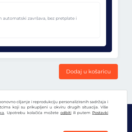
im automatski završava, bez pretplate i
Dodaj u košaricu
ponovno ciljanje i reprodukciju personaliziranih sadržaja i
ima koji su prikupljeni u okviru drugih situacija. Više
ka
. Upotrebu kolačića možete
odbiti
ili putem
Postavki