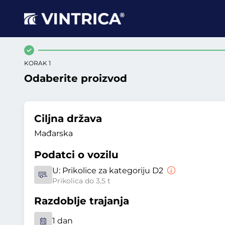
KORAK 1
Odaberite proizvod
Ciljna država
Mađarska
Podatci o vozilu
U:
Prikolice za kategoriju D2
Prikolica do 3,5 t
Razdoblje trajanja
1 dan