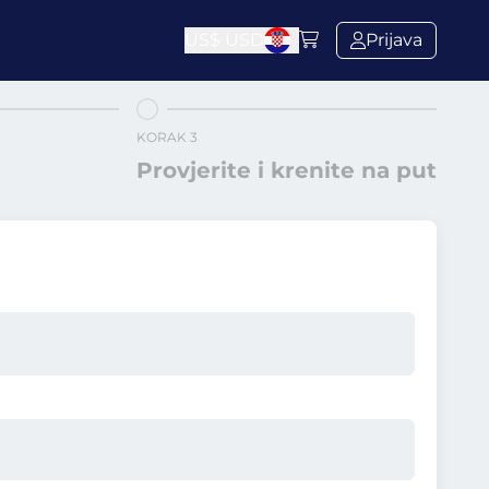
US$
USD
Prijava
KORAK 3
Provjerite i krenite na put