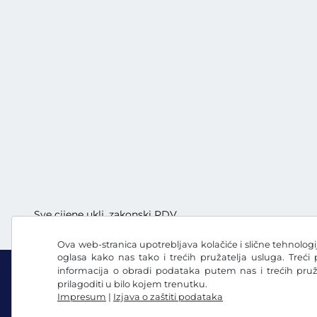
Sve cijene uklj. zakonski PDV
Ova web-stranica upotrebljava kolačiće i slične tehnologij
oglasa kako nas tako i trećih pružatelja usluga. Treći
informacija o obradi podataka putem nas i trećih pru
prilagoditi u bilo kojem trenutku.
Impresum
|
Izjava o zaštiti podataka
Facebook
Instagram