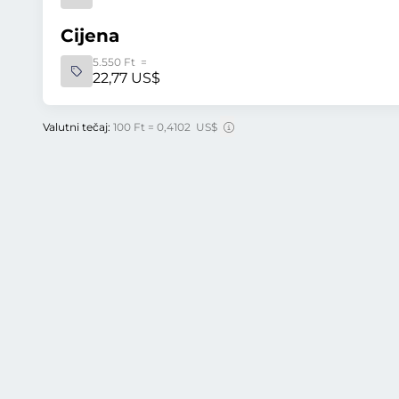
Cijena
5.550 Ft =
22,77 US$
Valutni tečaj:
100 Ft = 0,4102 US$