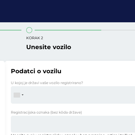
KORAK 2
Unesite vozilo
Podatci o vozilu
U kojoj je državi vaše vozilo registrirano?
Registracijska oznaka
(bez kôda države)