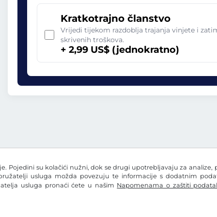
Kratkotrajno članstvo
Vrijedi tijekom razdoblja trajanja vinjete i zat
skrivenih troškova.
+ 2,99 US$ (jednokratno)
e. Pojedini su kolačići nužni, dok se drugi upotrebljavaju za analize, 
 pružatelji usluga možda povezuju te informacije s dodatnim podatc
žatelja usluga pronaći ćete u našim
Napomenama o zaštiti podata