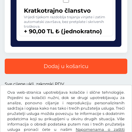
Kratkotrajno članstvo
Vrijedi tijekom razdoblja trajanja vinjete i zatim
automatski završava, bez pretplate i skrivenih
troškova.
+ 90,00 TL ₺ (jednokratno)
Dodaj u košaricu
Sve cijene uklj. zakonski PDV
Ova web-stranica upotrebljava kolačiće i slične tehnologije.
Pojedini su kolačići nužni, dok se drugi upotrebljavaju za
analize, ponovno ciljanje i reprodukciju personaliziranih
sadržaja i oglasa kako nas tako i trećih pružatelja usluga. Treći
TL ₺
pružatelji usluga možda povezuju te informacije s dodatnim
TRY
podatcima koji su prikupljeni u okviru drugih situacija. Više
informacija o obradi podataka putem nas i trećih pružatelja
usluga pronaći ćete u našim
Napomenama o zaštiti