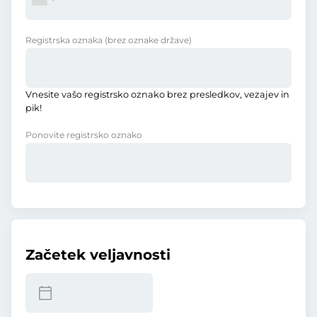
Registrska oznaka
(brez oznake države)
Vnesite vašo registrsko oznako brez presledkov, vezajev in
pik!
Ponovite registrsko oznako
Začetek veljavnosti