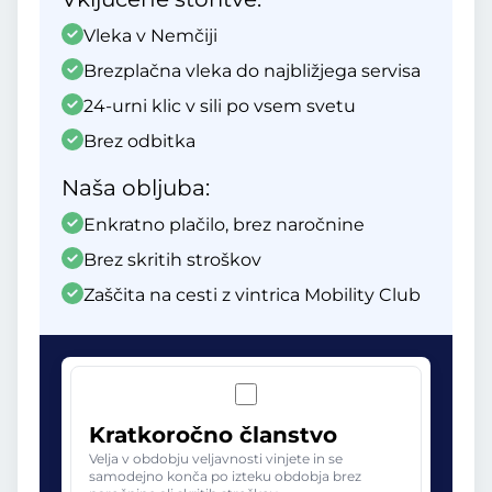
Vleka v Nemčiji
Brezplačna vleka do najbližjega servisa
24-urni klic v sili po vsem svetu
Brez odbitka
Naša obljuba:
Enkratno plačilo, brez naročnine
Brez skritih stroškov
Zaščita na cesti z vintrica Mobility Club
Kratkoročno članstvo
Velja v obdobju veljavnosti vinjete in se
samodejno konča po izteku obdobja brez