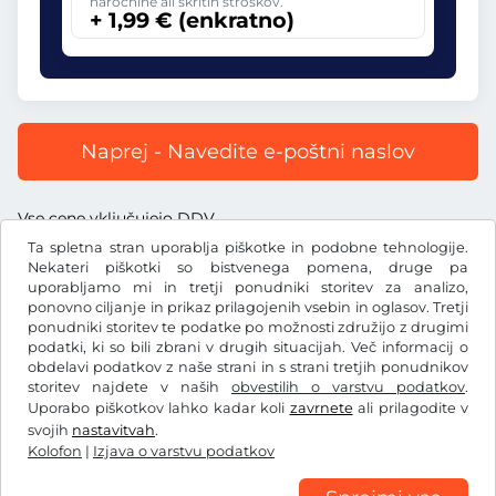
naročnine ali skritih stroškov.
+ 1,99 € (enkratno)
Naprej - Navedite e-poštni naslov
Vse cene vključujejo DDV.
Ta spletna stran uporablja piškotke in podobne tehnologije.
Nekateri piškotki so bistvenega pomena, druge pa
uporabljamo mi in tretji ponudniki storitev za analizo,
ponovno ciljanje in prikaz prilagojenih vsebin in oglasov. Tretji
ponudniki storitev te podatke po možnosti združijo z drugimi
€
EUR
podatki, ki so bili zbrani v drugih situacijah. Več informacij o
obdelavi podatkov z naše strani in s strani tretjih ponudnikov
storitev najdete v naših
obvestilih o varstvu podatkov
.
Facebook
Instagram
Uporabo piškotkov lahko kadar koli
zavrnete
ali prilagodite v
svojih
nastavitvah
.
Splošni pogoji poslovanja/preklicna pravica
Kolofon
|
Izjava o varstvu podatkov
Izjava o varstvu podatkov
Nastavitve piškotkov
Kolofon