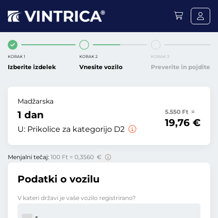
KORAK 1
KORAK 2
KORAK 3
Izberite izdelek
Vnesite vozilo
Preverite in pojdite
Madžarska
5.550 Ft =
1 dan
19,76 €
U:
Prikolice za kategorijo D2
Menjalni tečaj:
100 Ft = 0,3560 €
Podatki o vozilu
V kateri državi je vaše vozilo registrirano?