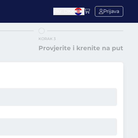
dkr.
DKK
Prijava
KORAK 3
Provjerite i krenite na put