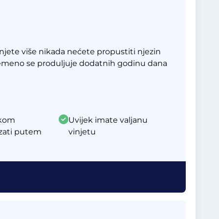
jete više nikada nećete propustiti njezin
remeno se produljuje dodatnih godinu dana
akom
Uvijek imate valjanu
zati putem
vinjetu