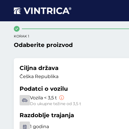
KORAK 1
Odaberite proizvod
Ciljna država
Češka Republika
Podatci o vozilu
Vozila < 3,5 t
Do ukupne težine od 3,5 t
Razdoblje trajanja
1 godina