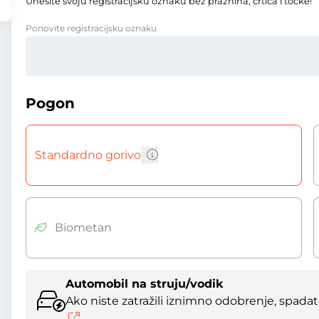
Unesite svoju registracijsku oznaku bez praznina, crtica i točke!
Ponovite registracijsku oznaku
Pogon
Standardno gorivo
Biometan
Automobil na struju/vodik
Ako niste zatražili iznimno odobrenje, spada