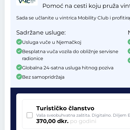
Pomoć na cesti koju pruža vint
Sada se učlanite u vintrica Mobility Club i profitir
Sadržane usluge:
Usluga vuče u Njemačkoj
Besplatna vuča vozila do obližnje servisne
radionice
Globalna 24-satna usluga hitnog poziva
Bez samopridržaja
Turističko članstvo
Vaša sveobuhvatna zaštita. Digitalno. Diljem 
370,00 dkr.
po godini