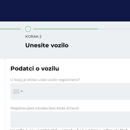
KORAK 2
Unesite vozilo
Podatci o vozilu
U kojoj je državi vaše vozilo registrirano?
Registracijska oznaka
(bez kôda države)