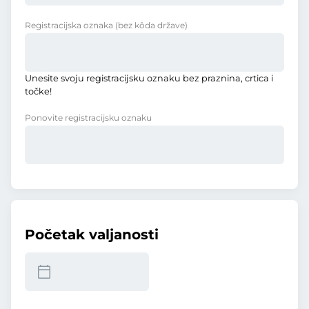
Registracijska oznaka
(bez kôda države)
Unesite svoju registracijsku oznaku bez praznina, crtica i
točke!
Ponovite registracijsku oznaku
Početak valjanosti