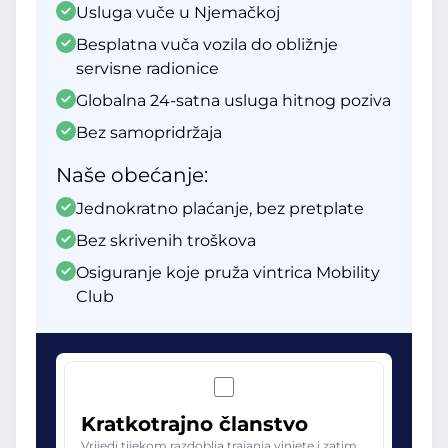
Usluga vuče u Njemačkoj
Besplatna vuča vozila do obližnje
servisne radionice
Globalna 24-satna usluga hitnog poziva
Bez samopridržaja
Naše obećanje:
Jednokratno plaćanje, bez pretplate
Bez skrivenih troškova
Osiguranje koje pruža vintrica Mobility
Club
Kratkotrajno članstvo
Vrijedi tijekom razdoblja trajanja vinjete i zatim