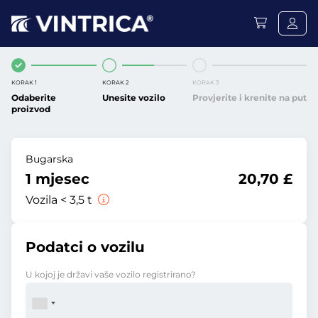
KORAK 1
KORAK 2
KORAK 3
Odaberite
Unesite vozilo
Provjerite i krenite na put
proizvod
Bugarska
1 mjesec
20,70 £
Vozila < 3,5 t
Podatci o vozilu
U kojoj je državi vaše vozilo registrirano?