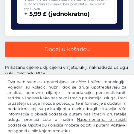
automatski završava, bez pretplate i skrivenih
troškova.
+ 5,99 £ (jednokratno)
Dodaj u košaricu
Prikazane cijene uklj. cijenu vinjete, uklj. naknadu za uslugu
i uklj. zakonski PDV
Ova web-stranica upotrebljava kolačiće i slične tehnologije.
Pojedini su kolačići nužni, dok se drugi upotrebljavaju za
analize, ponovno ciljanje i reprodukciju personaliziranih
sadržaja i oglasa kako nas tako i trećih pružatelja usluga. Treći
£
pružatelji usluga možda povezuju te informacije s dodatnim
GBP
podatcima koji su prikupljeni u okviru drugih situacija. Više
informacija o obradi podataka putem nas i trećih pružatelja
usluga pronaći ćete u našim
Napomenama o zaštiti
Facebook
Instagram
podataka
. Upotrebu kolačića možete
odbiti
ili putem
Postavki
prilagoditi u bilo kojem trenutku.