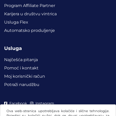
Program Affiliate Partner
Karijera u društvu vintrica
Usluga Flex
Automatsko produljenje
Usluga
Najčešća pitanja
Pomoć i kontakt
Moj korisnički račun
Potraži narudžbu
Facebook
Instagram
Ova web-stranica upotrebljava kolačiće i slične tehnologije.
Pojedini su kolačići nužni, dok se drugi upotrebljavaju za