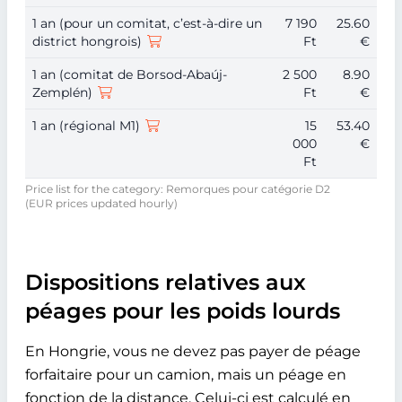
1 an (pour un comitat, c’est-à-dire un
7 190
25.60
district hongrois)
Ft
€
1 an (comitat de Borsod-Abaúj-
2 500
8.90
Zemplén)
Ft
€
1 an (régional M1)
15
53.40
000
€
Ft
Price list for the category: Remorques pour catégorie D2
(EUR prices updated hourly)
Dispositions relatives aux
péages pour les poids lourds
En Hongrie, vous ne devez pas payer de péage
forfaitaire pour un camion, mais un péage en
fonction de la distance. Celui-ci est calculé en