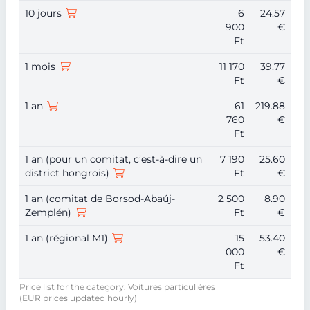
10 jours
6
24.57
900
€
Ft
1 mois
11 170
39.77
Ft
€
1 an
61
219.88
760
€
Ft
1 an (pour un comitat, c’est-à-dire un
7 190
25.60
district hongrois)
Ft
€
1 an (comitat de Borsod-Abaúj-
2 500
8.90
Zemplén)
Ft
€
1 an (régional M1)
15
53.40
000
€
Ft
Price list for the category: Voitures particulières
(EUR prices updated hourly)