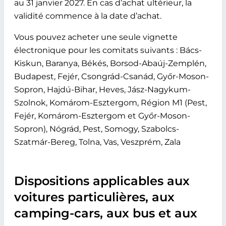
au 31 janvier 2027. En cas d’achat ultérieur, la
validité commence à la date d’achat.
Vous pouvez acheter une seule vignette
électronique pour les comitats suivants : Bács-
Kiskun, Baranya, Békés, Borsod-Abaúj-Zemplén,
Budapest, Fejér, Csongrád-Csanád, Győr-Moson-
Sopron, Hajdú-Bihar, Heves, Jász-Nagykum-
Szolnok, Komárom-Esztergom, Région M1 (Pest,
Fejér, Komárom-Esztergom et Győr-Moson-
Sopron), Nógrád, Pest, Somogy, Szabolcs-
Szatmár-Bereg, Tolna, Vas, Veszprém, Zala
Dispositions applicables aux
voitures particulières, aux
camping-cars, aux bus et aux