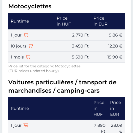
Motocyclettes
Price
Price
Runtime
in HUF
in EUR
1 jour
2 770 Ft
9.86 €
10 jours
3 450 Ft
12.28 €
1 mois
5 590 Ft
19.90 €
Price list for the category: Motocyclettes
(EUR prices updated hourly)
Voitures particulières / transport de
marchandises / camping-cars
Price
Price
Runtime
in
in
HUF
EUR
1 jour
7 890
28.09
Ft
€