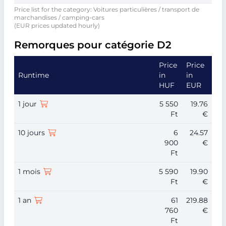
Price list for the category: Voitures particulières / transport de
marchandises / camping-cars
(EUR prices updated hourly)
Remorques pour catégorie D2
Price
Price
Runtime
in
in
HUF
EUR
1 jour
5 550
19.76
Ft
€
10 jours
6
24.57
900
€
Ft
1 mois
5 590
19.90
Ft
€
1 an
61
219.88
760
€
Ft