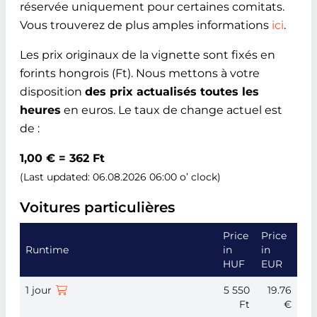
réservée uniquement pour certaines comitats.
Vous trouverez de plus amples informations
ici
.
Les prix originaux de la vignette sont fixés en
forints hongrois (Ft). Nous mettons à votre
disposition
des prix actualisés toutes les
heures
en euros. Le taux de change actuel est
de :
1,00 € = 362 Ft
(Last updated: 06.08.2026 06:00 o’ clock)
Voitures particulières
Price
Price
Runtime
in
in
HUF
EUR
1 jour
5 550
19.76
Ft
€