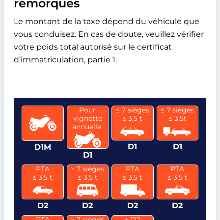
remorques
Le montant de la taxe dépend du véhicule que
vous conduisez. En cas de doute, veuillez vérifier
votre poids total autorisé sur le certificat
d’immatriculation, partie 1.
Pour
≤ 7 sièges
≤ 7 sièges
vignette
≤ 3,5 t
≤ 3,5t
annuelle.
D1
D1
D1M
D1
PTA
> 7 sièges
PTA
PTA
≤ 3,5 t
≤ 3,5 t
≤ 3,5 t
≤ 3,5 t
D2
D2
D2
D2
PTA
> 7 sièges
+ D2