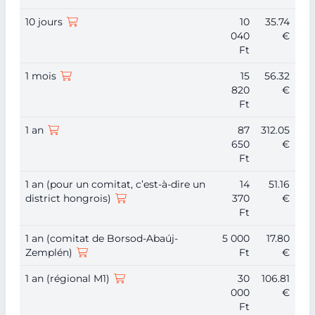
10 jours
10
35.74
040
€
Ft
1 mois
15
56.32
820
€
Ft
1 an
87
312.05
650
€
Ft
1 an (pour un comitat, c’est-à-dire un
14
51.16
district hongrois)
370
€
Ft
1 an (comitat de Borsod-Abaúj-
5 000
17.80
Zemplén)
Ft
€
1 an (régional M1)
30
106.81
000
€
Ft