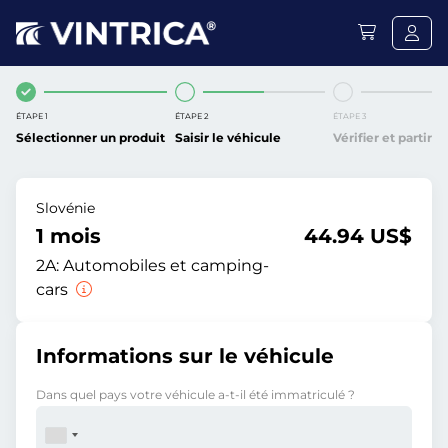
ÉTAPE 1
ÉTAPE 2
ÉTAPE 3
Sélectionner un produit
Saisir le véhicule
Vérifier et partir
Slovénie
1 mois
44.94 US$
2A:
Automobiles et camping-
cars
Informations sur le véhicule
Dans quel pays votre véhicule a-t-il été immatriculé ?