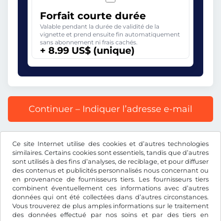
Forfait courte durée
Valable pendant la durée de validité de la
vignette et prend ensuite fin automatiquement
sans abonnement ni frais cachés.
+ 8.99 US$ (unique)
Continuer – Indiquer l’adresse e-mail
Prix affiché comprenant la redevance autoroutière, y
Ce site Internet utilise des cookies et d’autres technologies
compris les frais d’enregistrement et la TVA.
similaires. Certains cookies sont essentiels, tandis que d’autres
sont utilisés à des fins d’analyses, de reciblage, et pour diffuser
des contenus et publicités personnalisés nous concernant ou
en provenance de fournisseurs tiers. Les fournisseurs tiers
combinent éventuellement ces informations avec d’autres
données qui ont été collectées dans d’autres circonstances.
US$
USD
Vous trouverez de plus amples informations sur le traitement
des données effectué par nos soins et par des tiers en