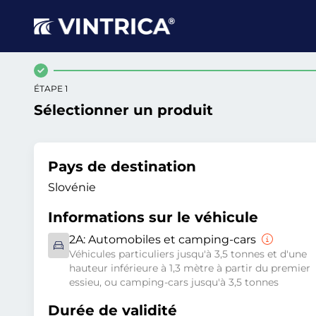
ÉTAPE 1
Sélectionner un produit
Pays de destination
Slovénie
Informations sur le véhicule
2A:
Automobiles et camping-cars
Véhicules particuliers jusqu'à 3,5 tonnes et d'une
hauteur inférieure à 1,3 mètre à partir du premier
essieu, ou camping-cars jusqu'à 3,5 tonnes
Durée de validité