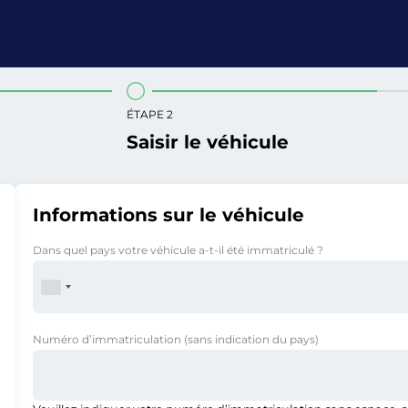
ÉTAPE 2
Saisir le véhicule
Informations sur le véhicule
Dans quel pays votre véhicule a-t-il été immatriculé ?
Numéro d’immatriculation
(sans indication du pays)