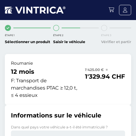
ÉTAPE 1
ÉTAPE 2
ÉTAPE 3
Sélectionner un produit
Saisir le véhicule
Vérifier et partir
Roumanie
1'425.00 € =
12 mois
1'329.94 CHF
F:
Transport de
marchandises PTAC ≥ 12,0 t,
≤ 4 essieux
Informations sur le véhicule
Dans quel pays votre véhicule a-t-il été immatriculé ?