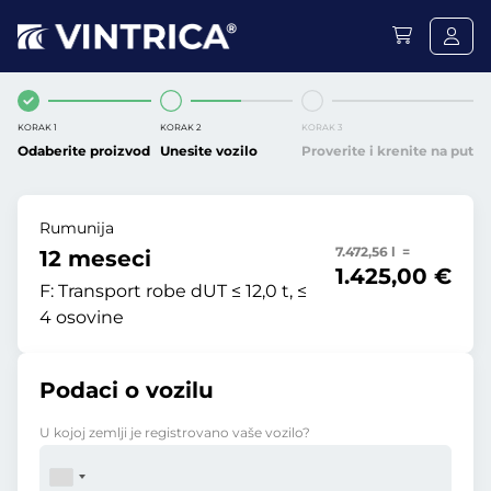
KORAK 1
KORAK 2
KORAK 3
Odaberite proizvod
Unesite vozilo
Proverite i krenite na put
Rumunija
7.472,56 l =
12 meseci
1.425,00 €
F:
Transport robe dUT ≤ 12,0 t, ≤
4 osovine
Podaci o vozilu
U kojoj zemlji je registrovano vaše vozilo?