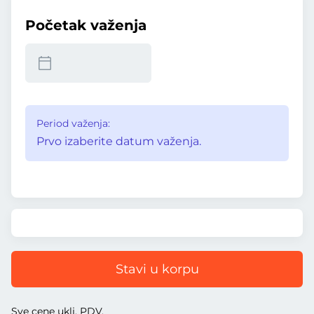
Početak važenja
Period važenja:
Prvo izaberite datum važenja.
Stavi u korpu
Sve cene uklj. PDV.