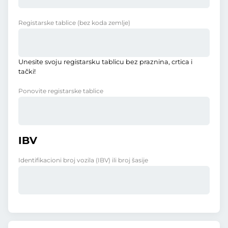
Registarske tablice
(bez koda zemlje)
Unesite svoju registarsku tablicu bez praznina, crtica i
tački!
Ponovite registarske tablice
IBV
Identifikacioni broj vozila (IBV) ili broj šasije