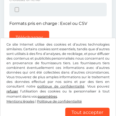
Formats pris en charge : Excel ou CSV
Télécharger
Ce site Internet utilise des cookies et d’autres technologies
similaires. Certains cookies sont essentiels, tandis que d’autres
sont utilisés à des fins d’analyses, de reciblage, et pour diffuser
des contenus et publicités personnalisés nous concernant ou
en provenance de fournisseurs tiers. Les fournisseurs tiers
combinent éventuellement ces informations avec d’autres
données qui ont été collectées dans d’autres circonstances.
CHF
Vous trouverez de plus amples informations sur le traitement
des données effectué par nos soins et par des tiers en
consultant notre
politique de confidentialité
. Vous pouvez
Facebook
Instagram
refuser
l’utilisation des cookies ou la personnaliser à tout
moment dans vos
paramètres
.
CGV/droit de rétractation
Politique de confidentialité
Mentions légales
|
Politique de confidentialité
Paramétrage des cookies
Mentions légales
Tout accepter