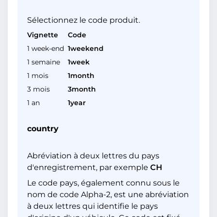
Sélectionnez le code produit.
Vignette
Code
1 week-end
1weekend
1 semaine
1week
1 mois
1month
3 mois
3month
1 an
1year
country
Abréviation à deux lettres du pays
d'enregistrement, par exemple
CH
Le code pays, également connu sous le
nom de code Alpha-2, est une abréviation
à deux lettres qui identifie le pays