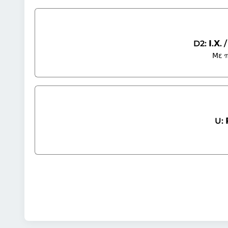
D2: Ι.Χ
Με π
U: