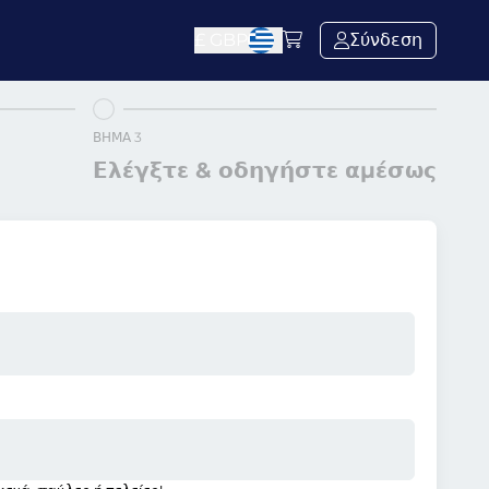
£
GBP
Σύνδεση
ΒΉΜΑ 3
Ελέγξτε & οδηγήστε αμέσως