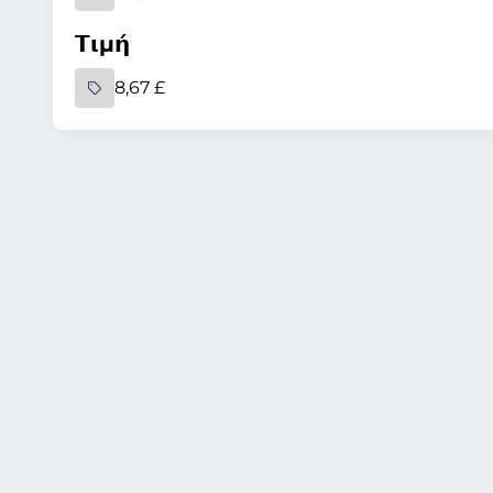
Τιμή
8,67 £