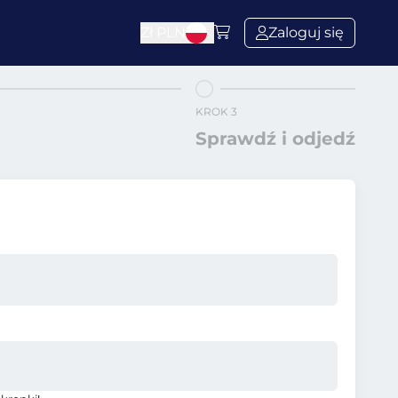
Zł
PLN
Zaloguj się
KROK 3
Sprawdź i odjedź