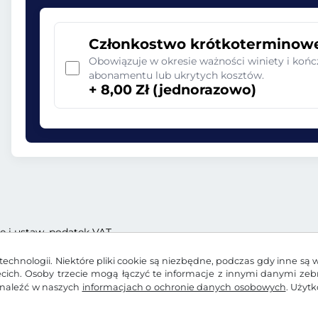
Członkostwo krótkoterminow
Obowiązuje w okresie ważności winiety i końc
abonamentu lub ukrytych kosztów.
+ 8,00 Zł (jednorazowo)
ę i ustaw. podatek VAT
echnologii. Niektóre pliki cookie są niezbędne, podczas gdy inne są 
zecich. Osoby trzecie mogą łączyć te informacje z innymi danymi ze
znaleźć w naszych
informacjach o ochronie danych osobowych
. Użyt