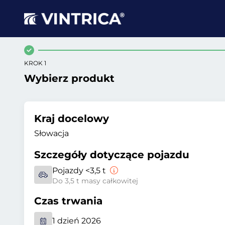
KROK 1
Wybierz produkt
Kraj docelowy
Słowacja
Szczegóły dotyczące pojazdu
Pojazdy <3,5 t
Do 3,5 t masy całkowitej
Czas trwania
1 dzień 2026