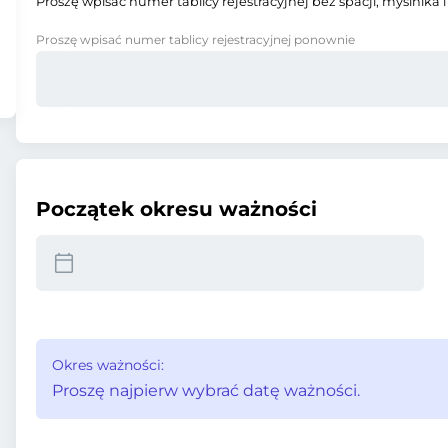
Proszę wpisać numer tablicy rejestracyjnej bez spacji, myślnika i
Proszę wpisać numer tablicy rejestracyjnej ponownie
Początek okresu ważności
Okres ważności:
Proszę najpierw wybrać datę ważności.