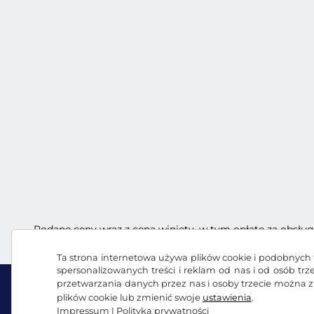
Podane ceny wraz z ceną winiety, w tym opłatę za obsług
Ta strona internetowa używa plików cookie i podobnych t
spersonalizowanych treści i reklam od nas i od osób tr
przetwarzania danych przez nas i osoby trzecie można 
plików cookie lub zmienić swoje
ustawienia
.
Impressum
|
Polityka prywatności