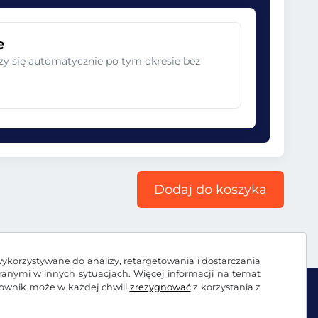
e
zy się automatycznie po tym okresie bez
Dodaj do koszyka
wykorzystywane do analizy, retargetowania i dostarczania
branymi w innych sytuacjach. Więcej informacji na temat
kownik może w każdej chwili
zrezygnować
z korzystania z