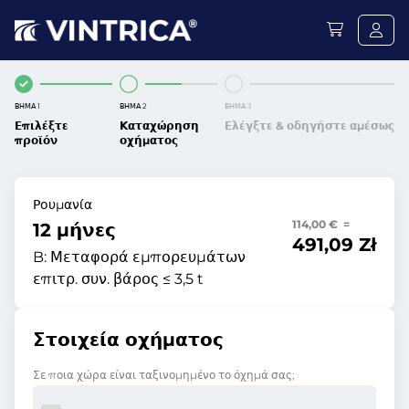
ΒΉΜΑ 1
ΒΉΜΑ 2
ΒΉΜΑ 3
Επιλέξτε
Καταχώρηση
Ελέγξτε & οδηγήστε αμέσως
προϊόν
οχήματος
Ρουμανία
114,00 € =
12 μήνες
491,09 Zł
B:
Μεταφορά εμπορευμάτων
επιτρ. συν. βάρος ≤ 3,5 t
Στοιχεία οχήματος
Σε ποια χώρα είναι ταξινομημένο το όχημά σας;