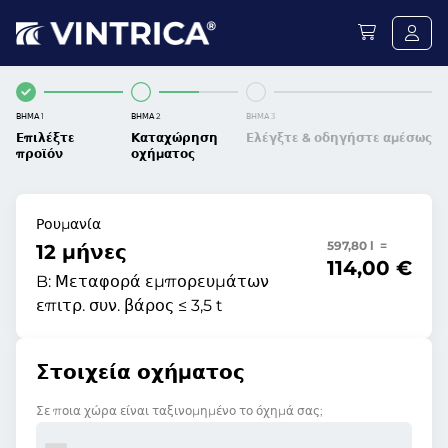
ΒΉΜΑ 1
ΒΉΜΑ 2
ΒΉΜΑ 3
Επιλέξτε
Καταχώρηση
Ελέγξτε & οδηγήστε αμέσως
προϊόν
οχήματος
Ρουμανία
597,80 l =
12 μήνες
114,00 €
B:
Μεταφορά εμπορευμάτων
επιτρ. συν. βάρος ≤ 3,5 t
Στοιχεία οχήματος
Σε ποια χώρα είναι ταξινομημένο το όχημά σας;