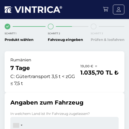
SCHRITT 1
SCHRITT 2
SCHRITT 3
Produkt wählen
Fahrzeug eingeben
Prüfen & losfahren
Rumänien
19,00 € =
7 Tage
1.035,70 TL ₺
C:
Gütertransport 3,5 t < zGG
≤ 7,5 t
Angaben zum Fahrzeug
In welchem Land ist Ihr Fahrzeug zugelassen?