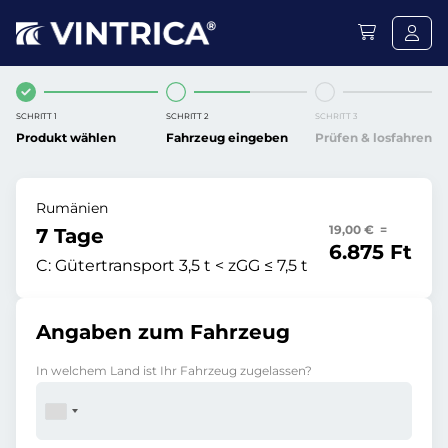
SCHRITT 1
SCHRITT 2
SCHRITT 3
Produkt wählen
Fahrzeug eingeben
Prüfen & losfahren
Rumänien
19,00 € =
7 Tage
6.875 Ft
C:
Gütertransport 3,5 t < zGG ≤ 7,5 t
Angaben zum Fahrzeug
In welchem Land ist Ihr Fahrzeug zugelassen?