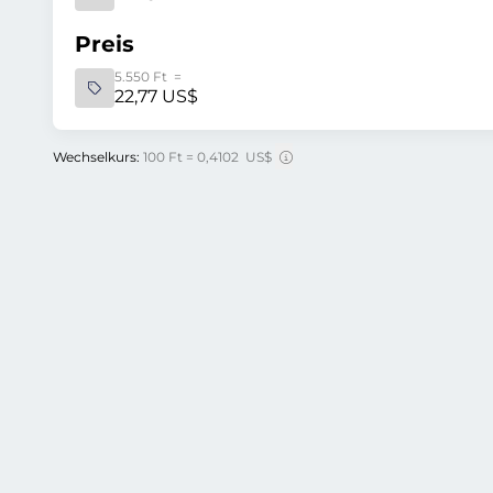
Preis
5.550 Ft =
22,77 US$
Wechselkurs:
100 Ft = 0,4102 US$