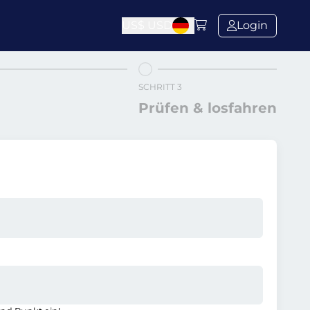
US$
USD
Login
SCHRITT 3
Prüfen & losfahren